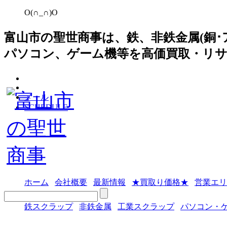
O(∩_∩)O
富山市の聖世商事は、鉄、非鉄金属(銅･
パソコン、ゲーム機等を高価買取・リ
メール
SCHEDULE
ホーム
会社概要
最新情報
★買取り価格★
営業エリ
鉄スクラップ
非鉄金属
工業スクラップ
パソコン・